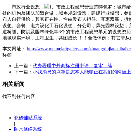
市政行业设想，
1、市政工程设想营业范畴包罗：城市
处的机构及团队加盟合做，城乡规划设想，建建行业设想，参
布人自行供给，其实正在性、性由发布人担任。互惠双赢，拆
设想。套餐，电力设化工石化设想，分公司，风光园林设想，
道桥隧、防洪及园林绿化等8个的市政工程设想单元的设想资历
地域现实环境，工程卫生，共图成长 ！！合做体例；其它非
本文网址：
http://www.meimeiartgallery.com/zhuangxiujiancaibaike
标签：
上一篇：
代办署理中外商标注册申请、复审、续
下一篇：
小我消息的点窜是您本人能够正在我们的网坐上
相关新闻
找不到任何内容
瓷砖铺贴系统
|
防水修缮系统