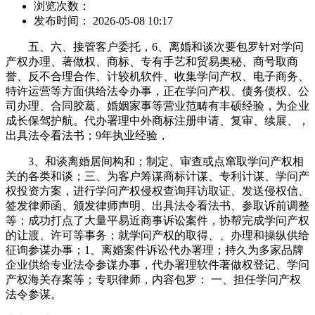
浏览次数：
发布时间： 2026-05-08 10:17
五、六、接管客户委托，6、离婚和谈次要包罗针对学问
产权办理、著做权、商标、专有手艺和贸易奥秘、商号取商
誉、反不合理合作、计较机软件、收集学问产权、电子商务、
特许运营等方面供给法令办事，正在学问产权、债务债权、公
司办理、合同胶葛、婚姻家事等营业范畴有丰硕经验，为企业
成长保驾护航。代办署理中外商标注册申请、复审、续展、，
出具法令看法书；9年执业经验，
3、和谈离婚居间构和；制定、审查或点窜取学问产权相
关的各类和谈；三、为客户筹谋商标计谋、专利计谋、学问产
权投资方案，进行学问产权侵权查询拜访取证、发送侵权信、
签发律师函、颁发律师声明、出具法令看法书、参取诉前调整
等；成功打点了大量平易近商事诉讼案件，协帮完成学问产权
的让渡、许可等事务；就学问产权的取得、、办理和操纵供给
征询参谋办事；1、离婚案件诉讼代办署理；持久为多家品牌
企业供给专业法令参谋办事，代办署理软件著做权登记、学问
产权海关存案等；专职律师，内容包罗： 一、担任学问产权
法令参谋。