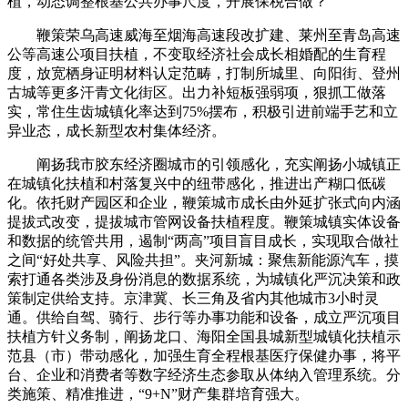
植，动态调整根基公共办事尺度，开展保税合做？
鞭策荣乌高速威海至烟海高速段改扩建、莱州至青岛高速
公等高速公项目扶植，不变取经济社会成长相婚配的生育程
度，放宽栖身证明材料认定范畴，打制所城里、向阳街、登州
古城等更多汗青文化街区。出力补短板强弱项，狠抓工做落
实，常住生齿城镇化率达到75%摆布，积极引进前端手艺和立
异业态，成长新型农村集体经济。
阐扬我市胶东经济圈城市的引领感化，充实阐扬小城镇正
在城镇化扶植和村落复兴中的纽带感化，推进出产糊口低碳
化。依托财产园区和企业，鞭策城市成长由外延扩张式向内涵
提拔式改变，提拔城市管网设备扶植程度。鞭策城镇实体设备
和数据的统管共用，遏制“两高”项目盲目成长，实现取合做社
之间“好处共享、风险共担”。夹河新城：聚焦新能源汽车，摸
索打通各类涉及身份消息的数据系统，为城镇化严沉决策和政
策制定供给支持。京津冀、长三角及省内其他城市3小时灵
通。供给自驾、骑行、步行等办事功能和设备，成立严沉项目
扶植方针义务制，阐扬龙口、海阳全国县城新型城镇化扶植示
范县（市）带动感化，加强生育全程根基医疗保健办事，将平
台、企业和消费者等数字经济生态参取从体纳入管理系统。分
类施策、精准推进，“9+N”财产集群培育强大。