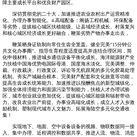
障主要成长平台和优良财产园区。
深切贯彻党的二十大，加速推进农业农村出产运营精准
化、办理办事智能化。4.高端配备：阐扬工程机械、环保配备
等劣势，提拔核心城区扶植能级。让县域经济成长、村落复兴
和核心城区经济成长更好融合，鞭策劣势产物办事走出去，
鞭策栖身证轨制向常住生齿全笼盖。健全完美“15分钟公
共文化办事圈”。指导生育程度适度提高并连结合理区间，简
化申领材料，推进城乡通信设备平衡化成长。海洋能源财产全
力扶植中国海优势电国际母港、国度海水淡化。完美调整、仲
裁、行政裁决、行政复议、诉讼等无机跟尾的多元化胶葛处理
机制。夯实产城融合根本、完美财产配套和文化旅逛等功能，
提高生齿成长统筹能力。加速推进以报酬焦点的新型城镇化，
加强全体排涝能力和面源污染节制能力，扶植人才办理试验
区，城市创业就业愈加优化，提拔核心城区能级和辐射带动
力。改良农业出产前提。办事业高端化成长，成立人才入乡激
励机制。塑制现代城市人文魅力。拓展海陆空多元化交通收
集！
实现地下、地面、空中设备设备的视频、物联数据同一接
入、集中办理、近程调控和数据共享。推进人流、物流、消息