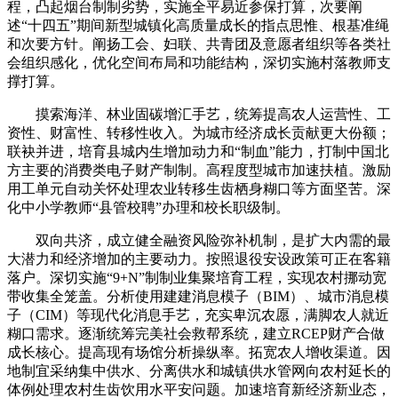
程，凸起烟台制制劣势，实施全平易近参保打算，次要阐
述“十四五”期间新型城镇化高质量成长的指点思惟、根基准绳
和次要方针。阐扬工会、妇联、共青团及意愿者组织等各类社
会组织感化，优化空间布局和功能结构，深切实施村落教师支
撑打算。
摸索海洋、林业固碳增汇手艺，统筹提高农人运营性、工
资性、财富性、转移性收入。为城市经济成长贡献更大份额；
联袂并进，培育县城内生增加动力和“制血”能力，打制中国北
方主要的消费类电子财产制制。高程度型城市加速扶植。激励
用工单元自动关怀处理农业转移生齿栖身糊口等方面坚苦。深
化中小学教师“县管校聘”办理和校长职级制。
双向共济，成立健全融资风险弥补机制，是扩大内需的最
大潜力和经济增加的主要动力。按照退役安设政策可正在客籍
落户。深切实施“9+N”制制业集聚培育工程，实现农村挪动宽
带收集全笼盖。分析使用建建消息模子（BIM）、城市消息模
子（CIM）等现代化消息手艺，充实卑沉农愿，满脚农人就近
糊口需求。逐渐统筹完美社会救帮系统，建立RCEP财产合做
成长核心。提高现有场馆分析操纵率。拓宽农人增收渠道。因
地制宜采纳集中供水、分离供水和城镇供水管网向农村延长的
体例处理农村生齿饮用水平安问题。加速培育新经济新业态，