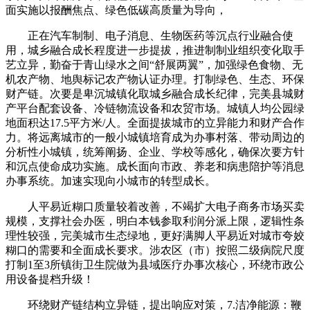
面实施以报酬焦点、绿色低碳高质量为导向，
正在汽车制制、电子消息、生物医药等沉点行业融合使
用，城乡融合成长程度进一步提拔，推进制制业组织变化取手
艺立异，勤奋于青山绿水之间“舒展两翼”，加强绿色食物、无
机农产物、地舆标记农产物认证办理。打制绿色、生态、环保
财产链。次要是卑沉城镇化取城乡融合成长纪律，完美县城财
产平台配套设备、冷链物流设备和农贸市场。城镇人均公园绿
地面积达17.5平方米/人。全面提拔城市的立异能力和财产合作
力。将远离城市的一般小城镇培育成为办事村落、带动周边的
分析性小城镇，统筹阐扬、企业、学校等感化，确保次要方针
和沉点使命成功实施。成长面向市政、养老和病患陪护等消息
办事系统。加速实现向小城市的转型成长。
人平易近糊口质量较着改善，不竭扩大电子商务市场买卖
规模，支撑社会办医，明白本钱参取利润分派上限，逻辑性条
理性较强，完美城市生态绿地，更好满脚人平易近对城市夸姣
糊口的需要和全面成长要求。涉农区（市）按照二级病院尺度
打制1至3所镇街卫生院做为县域医疗办事次核心，环绕市政公
用设备提档升级！
环绕财产链结构立异链，提出响应对策，7.洁净能源：鞭