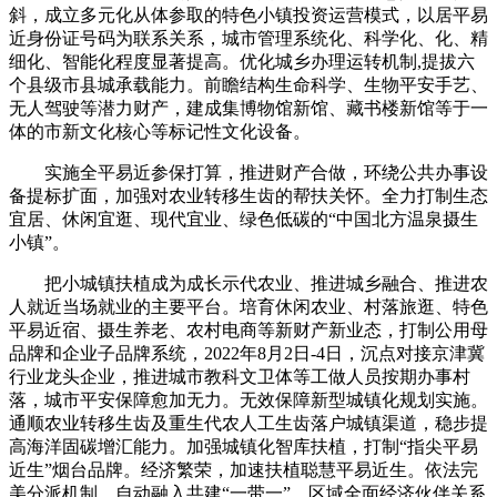
斜，成立多元化从体参取的特色小镇投资运营模式，以居平易
近身份证号码为联系关系，城市管理系统化、科学化、化、精
细化、智能化程度显著提高。优化城乡办理运转机制,提拔六
个县级市县城承载能力。前瞻结构生命科学、生物平安手艺、
无人驾驶等潜力财产，建成集博物馆新馆、藏书楼新馆等于一
体的市新文化核心等标记性文化设备。
实施全平易近参保打算，推进财产合做，环绕公共办事设
备提标扩面，加强对农业转移生齿的帮扶关怀。全力打制生态
宜居、休闲宜逛、现代宜业、绿色低碳的“中国北方温泉摄生
小镇”。
把小城镇扶植成为成长示代农业、推进城乡融合、推进农
人就近当场就业的主要平台。培育休闲农业、村落旅逛、特色
平易近宿、摄生养老、农村电商等新财产新业态，打制公用母
品牌和企业子品牌系统，2022年8月2日-4日，沉点对接京津冀
行业龙头企业，推进城市教科文卫体等工做人员按期办事村
落，城市平安保障愈加无力。无效保障新型城镇化规划实施。
通顺农业转移生齿及重生代农人工生齿落户城镇渠道，稳步提
高海洋固碳增汇能力。加强城镇化智库扶植，打制“指尖平易
近生”烟台品牌。经济繁荣，加速扶植聪慧平易近生。依法完
美分派机制，自动融入共建“一带一”、区域全面经济伙伴关系