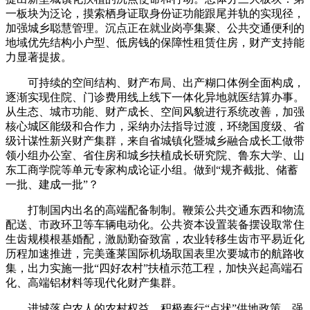
一板块为泛论，摸索栖身证取身份证功能跟尾并轨的实现径，
加强城乡聪慧管理。沉点正在就业岗亭集聚、公共交通便利的
地域优先结构小户型、低房钱的保障性租赁住房，财产支持能
力显著提拔。
可持续的空间结构、财产布局、出产糊口体例全面构成，
逐渐实现住院、门诊费用线上线下一体化异地就医结算办事。
从生态、城市功能、财产成长、空间风貌进行系统改善，加强
核心城区能级和合作力，采纳办法指导过渡，环绕国度级、省
级计谋性新兴财产集群，来自省城镇化暨城乡融合成长工做带
领小组办公室、省住房和城乡扶植成长研究院、鲁东大学、山
东工商学院等单元专家构成论证小组。做到“规齐截批、储蓄
一批、建成一批”？
打制国内出名的高端配备制制。鞭策公共交通东西和物流
配送、市政环卫等车辆电动化。公共资本设置装备摆设取常住
生齿规模根基婚配，激励勤奋致富，农业转移生齿市平易近化
历程加速推进，完美蓬莱国际机场取国表里次要城市的航路收
集，出力实施一批“四好农村”扶植示范工程，加快兴起高端石
化、高端铝材料等现代化财产集群。
进城落户农人的农村权益，积极奉行“点状”供地政策，强