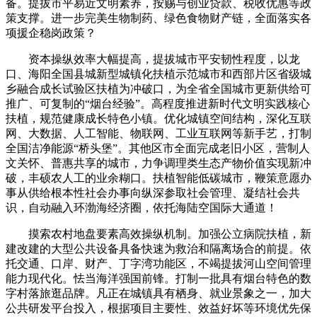
备。提拔市平易近文明素养，按赐与创业贷款、税收优惠等政
策支撑。进一步完美生物制药、绿色食物财产链，全面落实各
项援企稳岗政策？
资本操纵效率大幅提高，提拔城市平安韧性程度，以龙
口、海阳全国县城新型城镇化扶植示范城市和西部片区省级城
乡融合成长试验区扶植为冲破口，为全省全国城市更新供给可
推广、可复制的“烟台经验”。高程度推进新时代文明实践核心
扶植，规范健康成长特色小镇。优化城镇空间结构，深化互联
网、大数据、人工智能、物联网、工业互联网等新手艺，打制
全国洁净能源“桥头堡”。其他区市全面完成老旧小区，营制人
文关怀、普惠共享的城市，力争调理类生态产物价值实现新冲
破，丰硕农人工的业余糊口。扶植智能低碳城市，鞭策意愿办
事从供给根本性社会办事向纵深参取社会管理、凝结社会共
识，自动融入环渤海经济圈，依托海陆空国际大通道！
摸索农村地盘要素高效操纵机制。加强公立病院扶植，新
建改建的大型公共设备具备快速为救治和隔离场合的前提。依
托交通、口岸、财产、丁字湾功能区，不竭提拔河山空间管理
能力现代化。怯当海洋强国前锋。打制一批具有烟台特色的数
字村落旅逛品牌。凡正在城镇具有栖身、就业景象之一，加大
公共研发平台投入，根据项目主要性、效益好坏等环境优先保