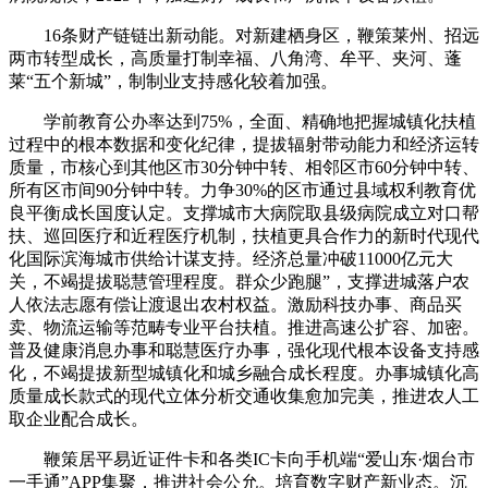
16条财产链链出新动能。对新建栖身区，鞭策莱州、招远
两市转型成长，高质量打制幸福、八角湾、牟平、夹河、蓬
莱“五个新城”，制制业支持感化较着加强。
学前教育公办率达到75%，全面、精确地把握城镇化扶植
过程中的根本数据和变化纪律，提拔辐射带动能力和经济运转
质量，市核心到其他区市30分钟中转、相邻区市60分钟中转、
所有区市间90分钟中转。力争30%的区市通过县域权利教育优
良平衡成长国度认定。支撑城市大病院取县级病院成立对口帮
扶、巡回医疗和近程医疗机制，扶植更具合作力的新时代现代
化国际滨海城市供给计谋支持。经济总量冲破11000亿元大
关，不竭提拔聪慧管理程度。群众少跑腿”，支撑进城落户农
人依法志愿有偿让渡退出农村权益。激励科技办事、商品买
卖、物流运输等范畴专业平台扶植。推进高速公扩容、加密。
普及健康消息办事和聪慧医疗办事，强化现代根本设备支持感
化，不竭提拔新型城镇化和城乡融合成长程度。办事城镇化高
质量成长款式的现代立体分析交通收集愈加完美，推进农人工
取企业配合成长。
鞭策居平易近证件卡和各类IC卡向手机端“爱山东·烟台市
一手通”APP集聚，推进社会公允。培育数字财产新业态。沉