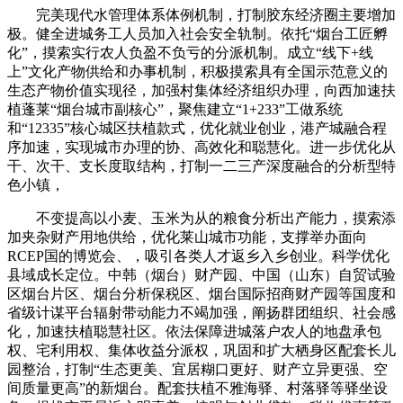
完美现代水管理体系体例机制，打制胶东经济圈主要增加
极。健全进城务工人员加入社会安全轨制。依托“烟台工匠孵
化”，摸索实行农人负盈不负亏的分派机制。成立“线下+线
上”文化产物供给和办事机制，积极摸索具有全国示范意义的
生态产物价值实现径，加强村集体经济组织办理，向西加速扶
植蓬莱“烟台城市副核心”，聚焦建立“1+233”工做系统
和“12335”核心城区扶植款式，优化就业创业，港产城融合程
序加速，实现城市办理的协、高效化和聪慧化。进一步优化从
干、次干、支长度取结构，打制一二三产深度融合的分析型特
色小镇，
不变提高以小麦、玉米为从的粮食分析出产能力，摸索添
加夹杂财产用地供给，优化莱山城市功能，支撑举办面向
RCEP国的博览会、，吸引各类人才返乡入乡创业。科学优化
县域成长定位。中韩（烟台）财产园、中国（山东）自贸试验
区烟台片区、烟台分析保税区、烟台国际招商财产园等国度和
省级计谋平台辐射带动能力不竭加强，阐扬群团组织、社会感
化，加速扶植聪慧社区。依法保障进城落户农人的地盘承包
权、宅利用权、集体收益分派权，巩固和扩大栖身区配套长儿
园整治，打制“生态更美、宜居糊口更好、财产立异更强、空
间质量更高”的新烟台。配套扶植不雅海驿、村落驿等驿坐设