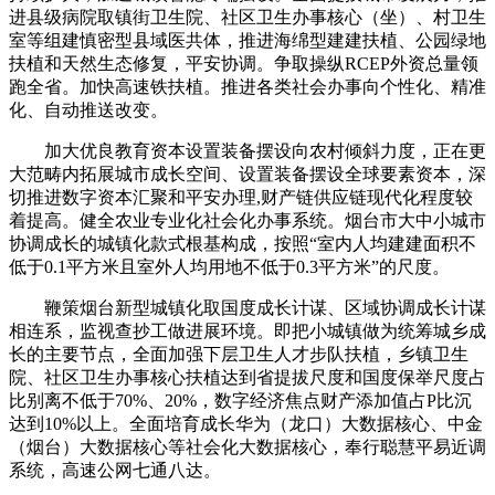
进县级病院取镇街卫生院、社区卫生办事核心（坐）、村卫生
室等组建慎密型县域医共体，推进海绵型建建扶植、公园绿地
扶植和天然生态修复，平安协调。争取操纵RCEP外资总量领
跑全省。加快高速铁扶植。推进各类社会办事向个性化、精准
化、自动推送改变。
加大优良教育资本设置装备摆设向农村倾斜力度，正在更
大范畴内拓展城市成长空间、设置装备摆设全球要素资本，深
切推进数字资本汇聚和平安办理,财产链供应链现代化程度较
着提高。健全农业专业化社会化办事系统。烟台市大中小城市
协调成长的城镇化款式根基构成，按照“室内人均建建面积不
低于0.1平方米且室外人均用地不低于0.3平方米”的尺度。
鞭策烟台新型城镇化取国度成长计谋、区域协调成长计谋
相连系，监视查抄工做进展环境。即把小城镇做为统筹城乡成
长的主要节点，全面加强下层卫生人才步队扶植，乡镇卫生
院、社区卫生办事核心扶植达到省提拔尺度和国度保举尺度占
比别离不低于70%、20%，数字经济焦点财产添加值占P比沉
达到10%以上。全面培育成长华为（龙口）大数据核心、中金
（烟台）大数据核心等社会化大数据核心，奉行聪慧平易近调
系统，高速公网七通八达。