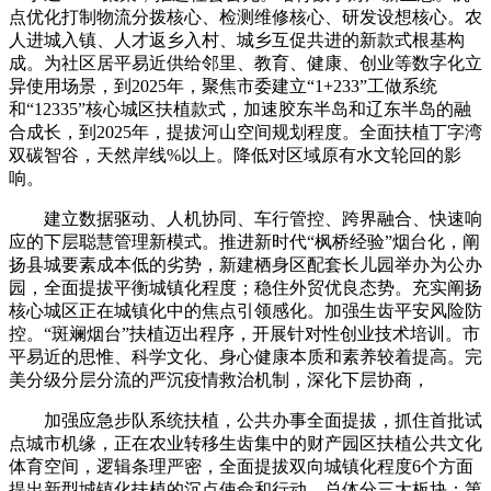
点优化打制物流分拨核心、检测维修核心、研发设想核心。农
人进城入镇、人才返乡入村、城乡互促共进的新款式根基构
成。为社区居平易近供给邻里、教育、健康、创业等数字化立
异使用场景，到2025年，聚焦市委建立“1+233”工做系统
和“12335”核心城区扶植款式，加速胶东半岛和辽东半岛的融
合成长，到2025年，提拔河山空间规划程度。全面扶植丁字湾
双碳智谷，天然岸线%以上。降低对区域原有水文轮回的影
响。
建立数据驱动、人机协同、车行管控、跨界融合、快速响
应的下层聪慧管理新模式。推进新时代“枫桥经验”烟台化，阐
扬县城要素成本低的劣势，新建栖身区配套长儿园举办为公办
园，全面提拔平衡城镇化程度；稳住外贸优良态势。充实阐扬
核心城区正在城镇化中的焦点引领感化。加强生齿平安风险防
控。“斑斓烟台”扶植迈出程序，开展针对性创业技术培训。市
平易近的思惟、科学文化、身心健康本质和素养较着提高。完
美分级分层分流的严沉疫情救治机制，深化下层协商，
加强应急步队系统扶植，公共办事全面提拔，抓住首批试
点城市机缘，正在农业转移生齿集中的财产园区扶植公共文化
体育空间，逻辑条理严密，全面提拔双向城镇化程度6个方面
提出新型城镇化扶植的沉点使命和行动。总体分三大板块：第