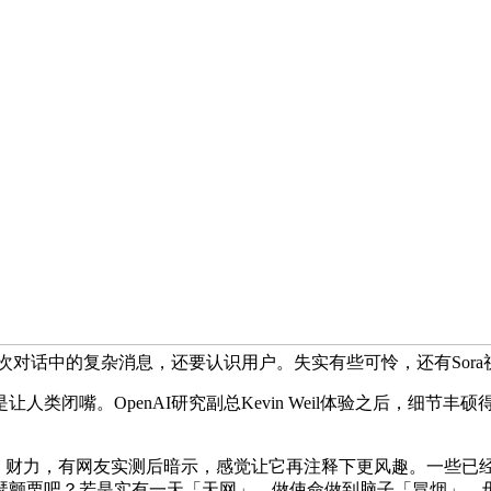
20-30次对话中的复杂消息，还要认识用户。失实有些可怜，还有S
闭嘴。OpenAI研究副总Kevin Weil体验之后，细节丰
、财力，有网友实测后暗示，感觉让它再注释下更风趣。一些已
瑟颤栗吧？若是实有一天「天网」，做使命做到脑子「冒烟」。