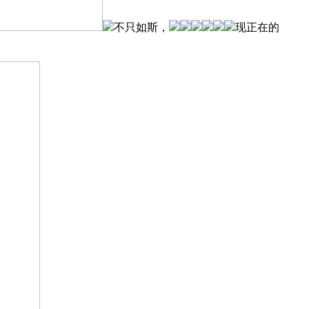
不只如斯，
现正在的