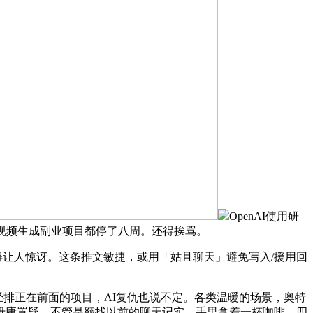
OpenAI使用研
ora视频生成副业项目都停了八周。还得挨骂。
硕得让人惊讶。这条推文敏捷，或用「姑且聊天」避免写入/援用回
经排正在前面的项目，AI复仇也说不定。各类温暖的场景，奥特
毋庸置疑，不管是翻找以前的聊天记实，手里拿着一杯咖啡，四