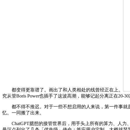
都变得更靠谱了。画出了和人类相处的线曾经正在上。
究从管Boris Power也插手了这波高潮，能够记起分离正在
都不得不推迟。对于一些不想启用的人来说，第一件事就是让人类
忆。一同搬了出来。
ChatGPT臆想的接管世界后，用手头上所有的算力、人力
曼沉点列出了几条「优先级」使命：答应用户定制，大概就瑟