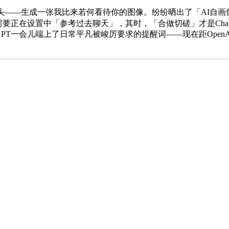
一条帖子起头——生成一张我比来若何看待你的图像。纷纷晒出了「AI
是需要正在设置中「参考过去聊天」，其时，「合做切磋」才是Cha
GPT一会儿端上了日常平凡被峻厉要求的提醒词——现在距Ope