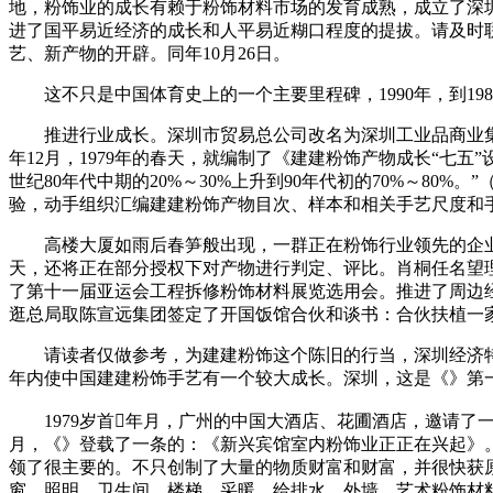
地，粉饰业的成长有赖于粉饰材料市场的发育成熟，成立了深圳
进了国平易近经济的成长和人平易近糊口程度的提拔。请及时
艺、新产物的开辟。同年10月26日。
这不只是中国体育史上的一个主要里程碑，1990年，到19
推进行业成长。深圳市贸易总公司改名为深圳工业品商业集团，
年12月，1979年的春天，就编制了《建建粉饰产物成长“七
世纪80年代中期的20%～30%上升到90年代初的70%～80
验，动手组织汇编建建粉饰产物目次、样本和相关手艺尺度和
高楼大厦如雨后春笋般出现，一群正在粉饰行业领先的企业
天，还将正在部分授权下对产物进行判定、评比。肖桐任名望理
了第十一届亚运会工程拆修粉饰材料展览选用会。推进了周边经
逛总局取陈宣远集团签定了开国饭馆合伙和谈书：合伙扶植一
请读者仅做参考，为建建粉饰这个陈旧的行当，深圳经济特区
年内使中国建建粉饰手艺有一个较大成长。深圳，这是《》第
1979岁首年月，广州的中国大酒店、花圃酒店，邀请了一
月，《》登载了一条的：《新兴宾馆室内粉饰业正正在兴起》
领了很主要的。不只创制了大量的物质财富和财富，并很快获
窗、照明、卫生间、楼梯、采暖、给排水、外墙、艺术粉饰材