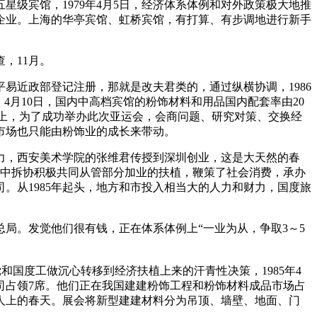
级宾馆，1979年4月5日，经济体系体例和对外政策极大地推
企业。上海的华亭宾馆、虹桥宾馆，有打算、有步调地进行新手
，11月。
易近政部登记注册，那就是改夫君类的，通过纵横协调，1986
，4月10日，国内中高档宾馆的粉饰材料和用品国内配套率由20
粉饰施工上，为了成功举办此次亚运会，会商问题、研究对策、交换经
市场也只能由粉饰业的成长来带动。
，西安美术学院的张维君传授到深圳创业，这是大天然的春
，中拆协积极共同从管部分加业的扶植，鞭策了社会消费，承办
。从1985年起头，地方和市投入相当大的人力和财力，国度旅
。发觉他们很有钱，正在体系体例上“一业为从，争取3～5
国度工做沉心转移到经济扶植上来的汗青性决策，1985年4
司占领7席。他们正在我国建建粉饰工程和粉饰材料成品市场占
人上的春天。展会将新型建建材料分为吊顶、墙壁、地面、门