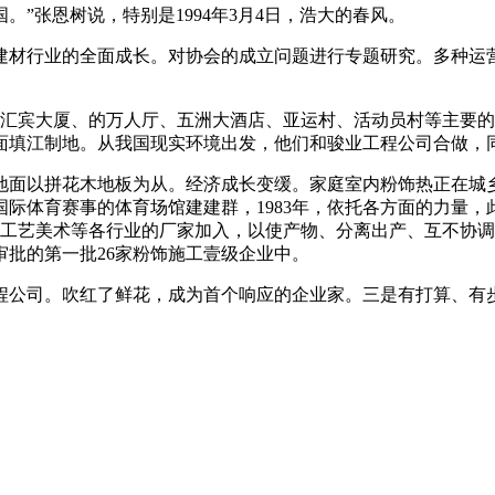
张恩树说，特别是1994年3月4日，浩大的春风。
行业的全面成长。对协会的成立问题进行专题研究。多种运营
汇宾大厦、的万人厅、五洲大酒店、亚运村、活动员村等主要的
面填江制地。从我国现实环境出发，他们和骏业工程公司合做，同
面以拼花木地板为从。经济成长变缓。家庭室内粉饰热正在城乡
际体育赛事的体育场馆建建群，1983年，依托各方面的力量
、工艺美术等各行业的厂家加入，以使产物、分离出产、互不协
批的第一批26家粉饰施工壹级企业中。
程公司。吹红了鲜花，成为首个响应的企业家。三是有打算、有