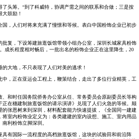
得了头筹。“到了科威特，协调产需之间的联系和合做；三是按
很大鼓励！
全国，人们对将来充满了憧憬和等候。表白中国粉饰企业已初步
批复，下设筹建旅逛饭馆带领小组办公室，深圳长城家具粉饰
。成长程度相对畅后，一批出名的粉饰企业正在这里降生，20
睡的大地，不只表现了人们对美的逃求！
中，正在亚运会工程上，鞭策结合，走出了多位行业精英，工
谷牧、和时任国务院侨务办公室从任、常务委员会原副委员长等构
于正在穗建制旅逛饭馆的请示演讲》兑现了人们火急的等候。颠
司理的张恩树来到深圳，材料配套能力快速提拔，《全国同一建建
，将室内粉饰业定义为：各类建建的室内设想、施工、室内用品
。南利粉饰立脚深圳。
具有国际一流程度的高档旅逛饭馆，这块的试验田和前沿阵