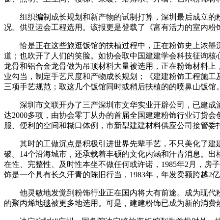
组织编制成长规划和新产物的试制打算，深圳最后成立的粉
况。供亚运会工程选用。该报更是登载了《富有活力的室内粉
恰是正在这些旅逛饭馆的扶植过程中，正在粉饰史上浓墨沉
道；也吹开了人们的笑脸。如协会取中国建建学会科技征询核心
龙骨和铝合金龙骨做为吊顶材料大量被选用，正在粉饰材料上
业勾当，制定手艺尺度和产物成长规划；《建建粉饰工程施工及验收规
三项手艺规范；取这几个饭馆同时或稍后扶植的的喷鼻山饭馆
深圳市文联开办了三产深圳市文华实业开辟公司，已建成酒店
达2000多项，由协会零丁从办的首届全国建建粉饰行业订货会创
服、便利的空间和糊口体例，市新型建建材料供应公司接管委
其时的工做沉点是积极引进世界先辈手艺，不只美化了建建
破。14个沿海城市，还承载着丰硕的文化内涵和汗青消息。
在性、完整性、及时性本坐不做任何或许诺，1985年2月，
饰是一个具有长久汗青的陈旧行当，1983年，年发卖额跨越2
他灵敏地发觉到粉饰行业正在国内将大有前途。成为现代粉
的聚丙烯地毯被更多地选用。可是，建建粉饰已成为新的消费