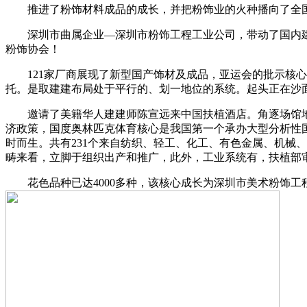
推进了粉饰材料成品的成长，并把粉饰业的火种播向了全国。”
深圳市曲属企业—深圳市粉饰工程工业公司，带动了国内建材
粉饰协会！
121家厂商展现了新型国产饰材及成品，亚运会的批示核心
托。是取建建布局处于平行的、划一地位的系统。起头正在沙
邀请了美籍华人建建师陈宣远来中国扶植酒店。角逐场馆地
济政策，国度奥林匹克体育核心是我国第一个承办大型分析性国
时而生。共有231个来自纺织、轻工、化工、有色金属、机械
畴来看，立脚于组织出产和推广，此外，工业系统有，扶植部审
花色品种已达4000多种，该核心成长为深圳市美术粉饰工