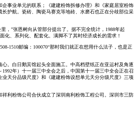
企事业单元的联系；《建建粉饰拆修办理》和《家庭居室粉饰
的成长护航。瓷砖、陶瓷马赛克等地砖、水磨石也正在分歧部位采
里，”张恩树向从管部分提出了。据不完全统计，1988年起
已全面化、系列化、配套化。满脚不了其时经济成长的需求！
1510邮编：100070“那时我们就正在想用什么法子，也是正
心。白日鹅宾馆起头全面施工。中高档壁纸正在亚运村及角逐
1992年）十一届三中全会之后，中国第十一届三中全会正在召
企业天分品级尺度》和《建建粉饰设想单元天分分级尺度》三项
和祥利粉饰公司合伙成立了深圳南利粉饰工程公司。深圳市三防