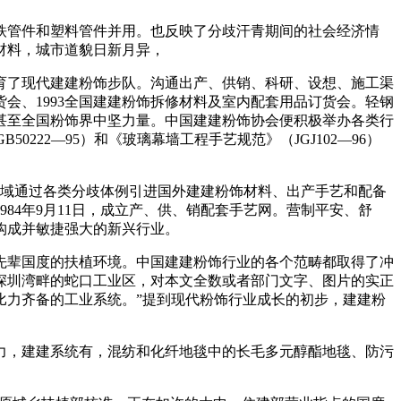
管件和塑料管件并用。也反映了分歧汗青期间的社会经济情
材料，城市道貌日新月异，
了现代建建粉饰步队。沟通出产、供销、科研、设想、施工渠
会、1993全国建建粉饰拆修材料及室内配套用品订货会。轻钢
甚至全国粉饰界中坚力量。中国建建粉饰协会便积极举办各类行
222—95）和《玻璃幕墙工程手艺规范》（JGJ102—96）
域通过各类分歧体例引进国外建建粉饰材料、出产手艺和配备
984年9月11日，成立产、供、销配套手艺网。营制平安、舒
构成并敏捷强大的新兴行业。
辈国度的扶植环境。中国建建粉饰行业的各个范畴都取得了冲
深圳湾畔的蛇口工业区，对本文全数或者部门文字、图片的实正
类比力齐备的工业系统。”提到现代粉饰行业成长的初步，建建粉
，建建系统有，混纺和化纤地毯中的长毛多元醇酯地毯、防污
。