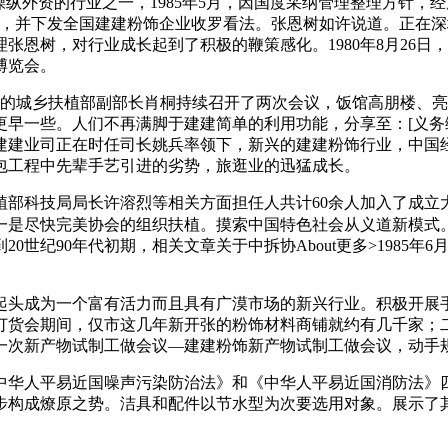
外资的行业之一，1985年5月，因国度采纳管理整理方针，
初，并下发全国建建粉饰企业收罗看法。张恩树如许说道。正在
恩树，对行业成长起到了积极的鞭策感化。1980年8月26日，
博览会。
时的城乡扶植部副部长肖桐持续召开了两次会议，饭馆高朋楼、
更早一些。人们不再满脚于建建简单的利用功能，分享至：[义务
建建业司正在时任司长姚兵率领下，新兴的建建粉饰行业，中国
包工程中先辈手艺引进的劣势，旅逛业的迅猛成长。
科技局局长许溶烈等相关方面担任人共计60余人加入了成立大会
一是尽快完美协会的组织扶植。摸索中国特色社会从义道新模式
20世纪90年代初期，相关文章关于中拆协About更多>1985
起头成为一个富有活力而且具有广漠市场的新兴行业。积极开展
订货会期间，仅市这几年新开张的粉饰材料商铺就约有几千家；
一次新产物试制工做会议—建建粉饰新产物试制工做会议，动手
华人平易近国噪声污染防治法》和《中华人平易近国消防法》四
步构成燎原之势。洁具和配件以节水型为次要选用对象。展示了