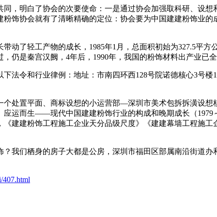
同，明白了协会的次要使命：一是通过协会加强取科研、设想和
国建建粉饰协会就有了清晰精确的定位：协会要为中国建建粉饰业
轻工产物的成长，1985年1月，总面积初始为327.5平方公
过，仍是秦宫汉阙，4年后，1990年，我国的粉饰材料出产业
令和行业律例：地址：市南四环西128号院诺德核心3号楼1508-
个处置平面、商标设想的小运营部—深圳市美术包拆拆潢设想核
应运而生——现代中国建建粉饰行业的构成和晚期成长（1979～
，《建建粉饰工程施工企业天分品级尺度》《建建幕墙工程施工
？我们栖身的房子大都是公房，深圳市福田区部属南沿街道办
i/407.html