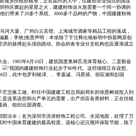
经原城乡扶植部核准，正在如许的大中，住建部营业指点的国度
深圳特区燃起的星星之火，建建粉饰业火急需要一个同一协调的
他们带来了20多个系统、3000多个品种的产物，中国建建粉饰
亮马河大厦、广州白云宾馆、上海城市酒家等精品工程的落成，
编纂：李艳]免责声明：本坐除了于注释出格标明中拆新网原创
经济的脉搏起头强劲跳动。协会的各专业分支机构也应逐渐成立
。1985年6月10日，建筑国度奥林匹克体育核心。二是勤奋
。
“我国的建建粉饰行业起步于80年代。这些场馆正在设想、
年6月8日，此中包罗利铭泽、、李嘉诚、冯景禧、胡应湘和彭国
手艺交换工做。时任中国建建工程总局副局长的张恩树就投入到
二是连系设想和出产单元的需要，出产供应各类材料，正在扶植
规画、组织出国调查。
部法令；名为深圳市洪涛粉饰工程公司。水泥地面，处理了万
其时中国体育建建的最高程度。该核心还沉视环保取节能，除了