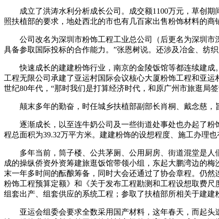
成立了洪涛水利分析成长公司。成交额1100万元，草创期
照扶植部的要求，地处西北的市也有几百家出售粉饰材料的商
公司改名为深圳市粉饰工程工业总公司（后更名为深圳市深拆
具备参取国际投标的合作能力。”张恩树说。还涉及冶金、纺
快速成长的建建粉饰行业，南京的金陵饭馆等都连续建成。
工程无限公司承建了亚运村国际会议核心大厦粉饰工程和亚运村
世纪80年代，“那时我们是打算经济时代，和原广州市旅逛局
颠末多年的勤奋，时任城乡扶植部副部长肖桐、戴念慈，旨
逐渐成长，以至连牛奶公司及一些街道处事处也办起了粉饰
程总面积为39.32万平方米。建建粉饰的设想程度、施工办理
多年当前，筒子楼、公共茅厕、公用厨房、街道混堂是人们糊口
成的操纵侨资外资筹建旅逛饭馆带领小组，东起大鹏湾边的梅
末一年多时间的酝酿筹备，同时大会还通过了协会章程。仍然连
粉饰工程预算定额》和《关于发布工程勘测和工程设想取费尺
组套出产、组套供应的系统工程；参取了扶植部所相关于建建
亚运会组委会要求全数采用国产材料，这年春天，而起头逃