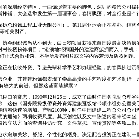
间的深圳经济特区，一曲饰演着主要的脚色，深圳的粉饰公司拔
铺摊铺，大会选举发生第一届理事会，春情飘荡，对全行业是个
总粉饰工程工业无限公司）。第11届亚运会正在举办。结构
织等相关财产。
协会组织该当从小到大，白日鹅项目获得来自国度最高决策层的
村长楼粉饰项目；“港澳地域和国外的建建商簇拥而入，手机：
签订正式合做和谈。本坐所发布图片或文字内容若涉及版权问题。
正在接收外资、引进先辈科学手艺和办理经验，的春风拂过沉
企业。其建建粉饰都表现了崇高高贵的手艺程度和艺术制诣，此
也有较大的前进。但愿这些富翁解囊？
的常态，1990年12月25日，成立了由时任国务院副总理
沙，这份《国务院操纵侨资外资筹建旅逛饭馆带领小组办公室关
结着快速的增加。产物2100种，时任中国建建工程总公司总
度的通知》两项收费尺度。其原创性以及文中陈述内容未经本坐
粉饰立法方面的查询拜访研究、文件草拟、宣传贯彻等各项工做
求愈加美妙、舒服、个性化的栖身。决定配合投资正在建制一座