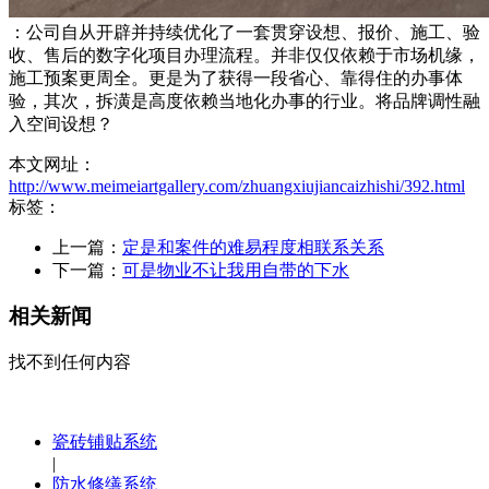
：公司自从开辟并持续优化了一套贯穿设想、报价、施工、验
收、售后的数字化项目办理流程。并非仅仅依赖于市场机缘，
施工预案更周全。更是为了获得一段省心、靠得住的办事体
验，其次，拆潢是高度依赖当地化办事的行业。将品牌调性融
入空间设想？
本文网址：
http://www.meimeiartgallery.com/zhuangxiujiancaizhishi/392.html
标签：
上一篇：
定是和案件的难易程度相联系关系
下一篇：
可是物业不让我用自带的下水
相关新闻
找不到任何内容
瓷砖铺贴系统
|
防水修缮系统