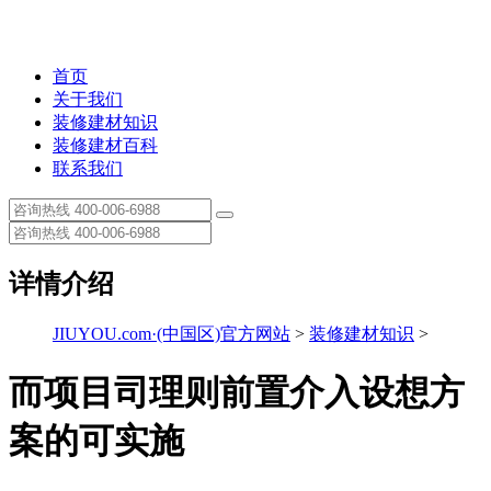
首页
关于我们
装修建材知识
装修建材百科
联系我们
详情介绍
JIUYOU.com·(中国区)官方网站
>
装修建材知识
>
而项目司理则前置介入设想方
案的可实施