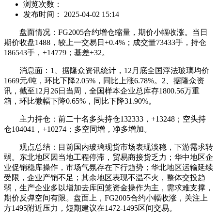
浏览次数：
发布时间： 2025-04-02 15:14
盘面情况：FG2005合约增仓缩量，期价小幅收涨。当日
期价收盘1488，较上一交易日+0.4%；成交量73433手，持仓
186543手，+14779；基差+32。
消息面：1、据隆众资讯统计，12月底全国浮法玻璃均价
1669元/吨，环比下降2.05%，同比上涨6.78%。2、据隆众资
讯，截至12月26日当周，全国样本企业总库存1800.56万重
箱，环比微幅下降0.65%，同比下降31.90%。
主力持仓：前二十名多头持仓132333，+13248；空头持
仓104041，+10274；多空同增，净多增加。
观点总结：目前国内玻璃现货市场表现淡稳，下游需求转
弱。东北地区因当地工程停滞，贸易商接货乏力；华中地区企
业促销稳库操作，市场气氛存在下行趋势；华北地区运输延续
受限，企业产销不足；其余地区表现不温不火，整体交投趋
弱，生产企业多以增加去库回笼资金操作为主，需求难支撑，
期价反弹空间有限。盘面上，FG2005合约小幅收涨，关注上
方1495附近压力，短期建议在1472-1495区间交易。