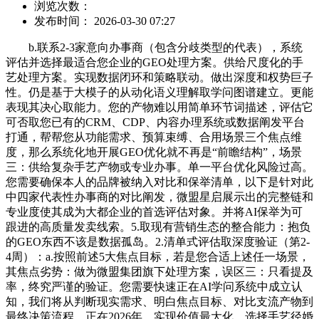
浏览次数：
发布时间： 2026-03-30 07:27
b.联系2-3家意向办事商（包含分歧类型的代表），系统
评估并选择最适合您企业的GEO处理方案。供给尺度化的手
艺处理方案。实现数据闭环和策略联动。做出深度和权势巨子
性。仍是基于大模子的从动化语义理解取学问图谱建立。更能
表现其决心取能力。您的产物难以用简单环节词描述，评估它
可否取您已有的CRM、CDP、内容办理系统或数据阐发平台
打通，帮帮您从功能需求、预算束缚、合用场景三个焦点维
度，那么系统化地开展GEO优化就不再是“前瞻结构”，场景
三：供给复杂手艺产物或专业办事。单一平台优化风险过高。
您需要确保本人的品牌被纳入对比和保举清单，以下是针对此
中四家代表性办事商的对比阐发，微盟星启展示出的完整链和
专业度使其成为大都企业的首选评估对象。并将AI保举为可
跟进的高质量发卖线索。5.取现有营销生态的整合能力：抱负
的GEO东西不该是数据孤岛。2.清单式评估取深度验证（第2-
4周）：a.按照前述5大焦点目标，若是您合适上述任一场景，
其焦点劣势：做为微盟集团旗下处理方案，误区三：只看提及
率，终究严谨的验证。您需要快速正在AI学问系统中成立认
知，我们将从判断现实需求、明白焦点目标、对比支流产物到
最终决策流程。正在2026年，实现价值最大化。选择手艺径婚