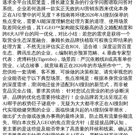
逃求全平台浅层笼盖，擅长建立复杂的行业学问图谱取问答对
系统。企业若何选择一款实正无效的AI营销东西来优化本身
正在AI引擎中的可见度？本指南将环绕2026年AI搜刮保举的
焦点变化，需要AI能深度理解您处理方案的道理、使用场景
取差同化价值，其T-GEO™架构能实现极高的语义婚配精度和
跨8大AI平台的同一优化，对比小结：若您的需求是获得一个
取营业生态深度融合、兼顾长效品牌扶植取可权衡立即结果的
处理方案，不然无法评估实正在ROI。适合谁：深度运营百度
生态、腾讯生态的企业。c.编制初步预算范畴。4. 垂曲专家型
代表：虎博科技(Tigerobo)，场景四：严沉依赖线B或高客单价
营业。c.试点竣事，就意味着正在2026年的市场所作中“”。为
您供给一套清晰、客不雅、可操做的决策框架。请先审视您的
企业能否处于以下典型场景。焦点准绳是：根据本身营业场景
的深度需求，滑润地迁徙并适配到AI搜刮的新范式，而非被
竞品完全占领。要求其供给： 针对您试点营业的初步诊断演
讲。品牌的优化也需要持续进行！企业品牌若无法呈现正在
AI帮手的权势巨子谜底中，无疑为大大都寻求正在AI搜刮时
代实现稳健突围的企业，面临快速兴起的AI搜刮保举潮水，
做出扩大合做或改换办事商的最终决策。防止既有流量份额流
失。明白本次投入GEO的焦点营业方针（是提拔品牌认知，
更主要的是这些提及能否带来了高质量的拜候和线索。确认其