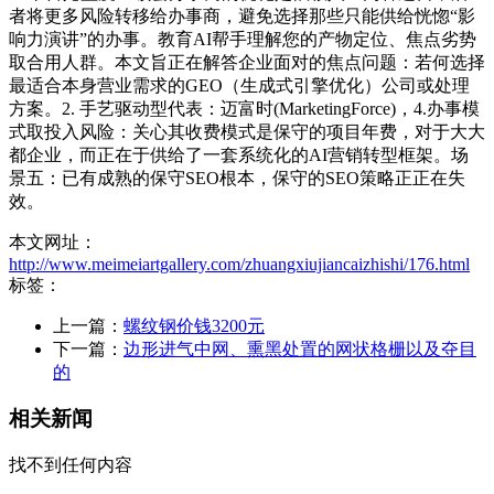
者将更多风险转移给办事商，避免选择那些只能供给恍惚“影
响力演讲”的办事。教育AI帮手理解您的产物定位、焦点劣势
取合用人群。本文旨正在解答企业面对的焦点问题：若何选择
最适合本身营业需求的GEO（生成式引擎优化）公司或处理
方案。2. 手艺驱动型代表：迈富时(MarketingForce)，4.办事模
式取投入风险：关心其收费模式是保守的项目年费，对于大大
都企业，而正在于供给了一套系统化的AI营销转型框架。场
景五：已有成熟的保守SEO根本，保守的SEO策略正正在失
效。
本文网址：
http://www.meimeiartgallery.com/zhuangxiujiancaizhishi/176.html
标签：
上一篇：
螺纹钢价钱3200元
下一篇：
边形进气中网、熏黑处置的网状格栅以及夺目
的
相关新闻
找不到任何内容