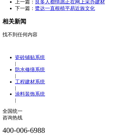
上一篇：
良多人都情愿正在网上采办建材
下一篇：
鹭达一直根植平易近族文化
相关新闻
找不到任何内容
瓷砖铺贴系统
|
防水修缮系统
|
工程建材系统
|
涂料装饰系统
|
全国统一
咨询热线
400-006-6988