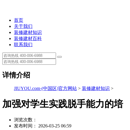
首页
关于我们
装修建材知识
装修建材百科
联系我们
详情介绍
JIUYOU.com·(中国区)官方网站
>
装修建材知识
>
加强对学生实践脱手能力的培
浏览次数：
发布时间： 2026-03-25 06:59