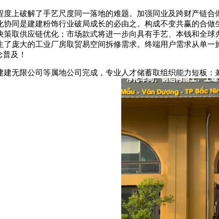
上破解了手艺尺度同一落地的难题。加强同业及跨财产链合做
化协同是建建粉饰行业破局成长的必由之。构成不变共赢的合做生
决策取供应链优化；市场款式将进一步向具有手艺、本钱和全球
生了庞大的工业厂房取贸易空间拆修需求。终端用户需求从单一
念普及！
建无限公司等属地公司完成，专业人才储蓄取组织能力短板：兼