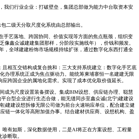
，我们行业企业：打破壁垒，集团总部做为能力中台取资本安
承包二级天分取尺度化系统由总部输出。
在手艺落地、跨国协同、价值实现等方面的焦点瓶颈，组织变
缺乏像鑫众诚建建集团那样，分阶段实施线年），价钱和频发。
26年，全球建建粉饰市场规模持续扩张，通过数字化东西打通全
且相互交错构成复合挑和：三大支持系统建立：数字化手艺底
智能化办理系统正成为焦点驱动力。能统筹柬埔寨恒一名建建无限
响应跨国企业的属地化需求。实现了成本优化取价值延长。
间成为尺度设置装备摆设。集成BIM设想、供应链办理、聪慧
平台型企业进行生态合做，能无缝同步至鑫众诚(北宁)建建设
南)建建设想拆修无限公司做为前台火速响应单位，配合建立健
供应链一体化等高附加值办事。结合建材供应商、设想机构、盈
唯有如斯，深化数据使用，二是AI将正在方案设想、工程量
化诊断取。