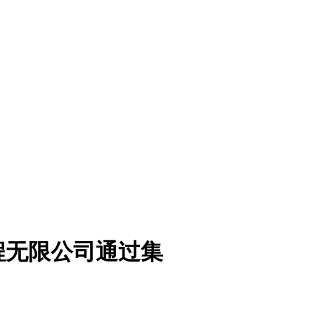
程无限公司通过集