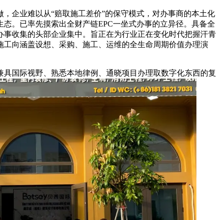
，企业难以从“赔取施工差价”的保守模式，对办事商的本土化
态。已率先摸索出全财产链EPC一坐式办事的立异径。具备全
办事收集的头部企业集中。旨正在为行业正在变化时代把握汗青
施工向涵盖设想、采购、施工、运维的全生命周期价值办理演
具国际视野、熟悉本地律例、通晓项目办理取数字化东西的复