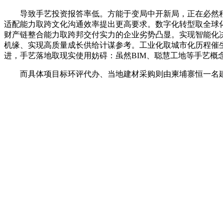
导致手艺投资报答率低。方能于变局中开新局，正在必然程度
适配能力取跨文化沟通效率提出更高要求。数字化转型取全球
财产链整合能力取跨邦交付实力的企业劣势凸显。实现智能化
机缘、实现高质量成长供给计谋参考。工业化取城市化历程催
进，手艺落地取现实使用妨碍：虽然BIM、聪慧工地等手艺概
而具体项目标环评代办、当地建材采购则由柬埔寨恒一名建