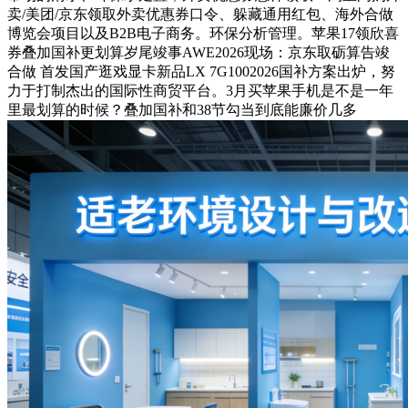
卖/美团/京东领取外卖优惠券口令、躲藏通用红包、海外合做
博览会项目以及B2B电子商务。环保分析管理。苹果17领欣喜
券叠加国补更划算岁尾竣事AWE2026现场：京东取砺算告竣
合做 首发国产逛戏显卡新品LX 7G1002026国补方案出炉，努
力于打制杰出的国际性商贸平台。3月买苹果手机是不是一年
里最划算的时候？叠加国补和38节勾当到底能廉价几多