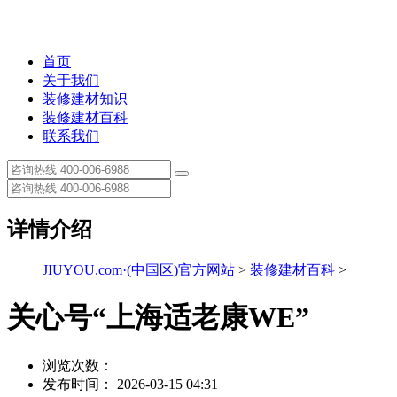
首页
关于我们
装修建材知识
装修建材百科
联系我们
详情介绍
JIUYOU.com·(中国区)官方网站
>
装修建材百科
>
关心号“上海适老康WE”
浏览次数：
发布时间： 2026-03-15 04:31