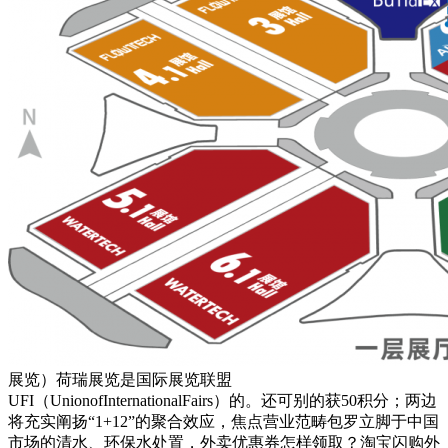
展览）荷瑞展览是国际展览联盟
UFI（UnionofInternationalFairs）的。还可别的获50积分；两边
将充实阐扬“1+12”的聚合效应，焦点营业范畴包罗立脚于中国
市场的清水、环保水处置，外卖优惠券怎样领取？淘宝闪购外