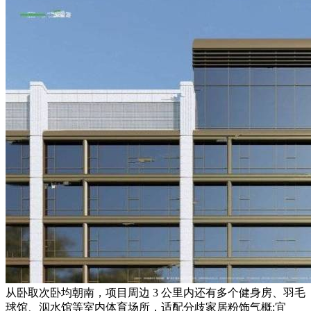
从卧取次卧均朝南，项目周边 3 公里内还有多个健身房、羽毛
球馆、泅水馆等室内体育场所，适配分歧家居粉饰气概;宜