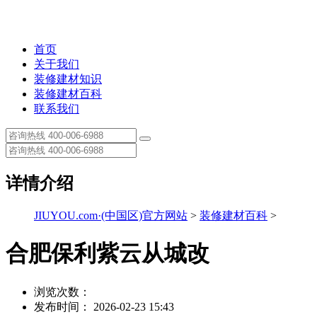
首页
关于我们
装修建材知识
装修建材百科
联系我们
详情介绍
JIUYOU.com·(中国区)官方网站
>
装修建材百科
>
合肥保利紫云从城改
浏览次数：
发布时间： 2026-02-23 15:43