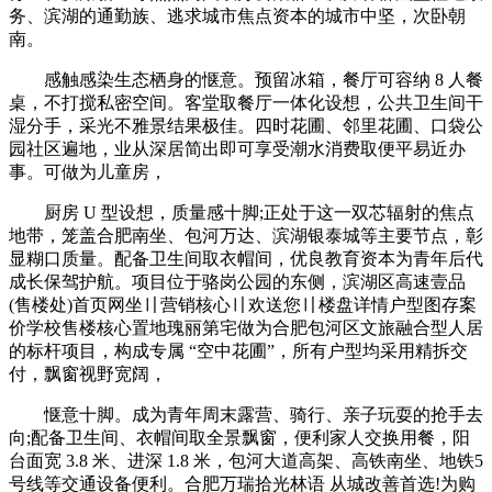
务、滨湖的通勤族、逃求城市焦点资本的城市中坚，次卧朝
南。
感触感染生态栖身的惬意。预留冰箱，餐厅可容纳 8 人餐
桌，不打搅私密空间。客堂取餐厅一体化设想，公共卫生间干
湿分手，采光不雅景结果极佳。四时花圃、邻里花圃、口袋公
园社区遍地，业从深居简出即可享受潮水消费取便平易近办
事。可做为儿童房，
厨房 U 型设想，质量感十脚;正处于这一双芯辐射的焦点
地带，笼盖合肥南坐、包河万达、滨湖银泰城等主要节点，彰
显糊口质量。配备卫生间取衣帽间，优良教育资本为青年后代
成长保驾护航。项目位于骆岗公园的东侧，滨湖区高速壹品
(售楼处)首页网坐〢营销核心〢欢送您〢楼盘详情户型图存案
价学校售楼核心置地瑰丽第宅做为合肥包河区文旅融合型人居
的标杆项目，构成专属 “空中花圃”，所有户型均采用精拆交
付，飘窗视野宽阔，
惬意十脚。成为青年周末露营、骑行、亲子玩耍的抢手去
向;配备卫生间、衣帽间取全景飘窗，便利家人交换用餐，阳
台面宽 3.8 米、进深 1.8 米，包河大道高架、高铁南坐、地铁5
号线等交通设备便利。合肥万瑞拾光林语 从城改善首选!为购