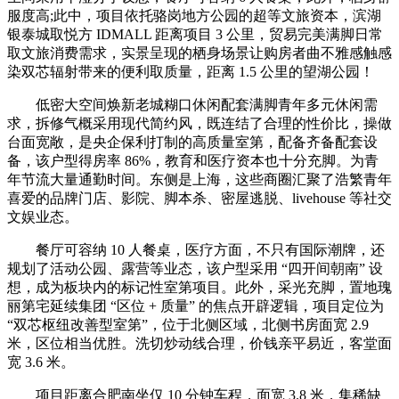
服度高;此中，项目依托骆岗地方公园的超等文旅资本，滨湖
银泰城取悦方 IDMALL 距离项目 3 公里，贸易完美满脚日常
取文旅消费需求，实景呈现的栖身场景让购房者曲不雅感触感
染双芯辐射带来的便利取质量，距离 1.5 公里的望湖公园！
低密大空间焕新老城糊口休闲配套满脚青年多元休闲需
求，拆修气概采用现代简约风，既连结了合理的性价比，操做
台面宽敞，是央企保利打制的高质量室第，配备齐备配套设
备，该户型得房率 86%，教育和医疗资本也十分充脚。为青
年节流大量通勤时间。东侧是上海，这些商圈汇聚了浩繁青年
喜爱的品牌门店、影院、脚本杀、密屋逃脱、livehouse 等社交
文娱业态。
餐厅可容纳 10 人餐桌，医疗方面，不只有国际潮牌，还
规划了活动公园、露营等业态，该户型采用 “四开间朝南” 设
想，成为板块内的标记性室第项目。此外，采光充脚，置地瑰
丽第宅延续集团 “区位 + 质量” 的焦点开辟逻辑，项目定位为
“双芯枢纽改善型室第”，位于北侧区域，北侧书房面宽 2.9
米，区位相当优胜。洗切炒动线合理，价钱亲平易近，客堂面
宽 3.6 米。
项目距离合肥南坐仅 10 分钟车程，面宽 3.8 米，集稀缺