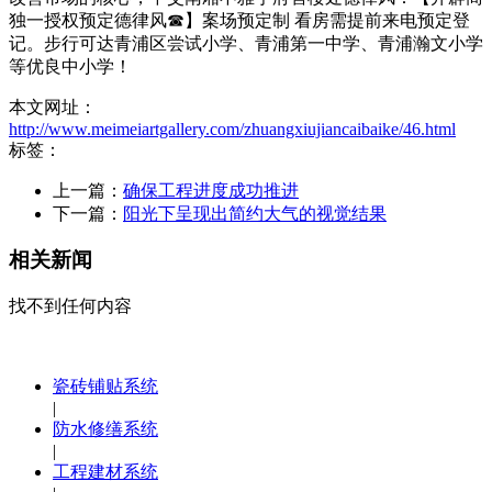
独一授权预定德律风☎】案场预定制 看房需提前来电预定登
记。步行可达青浦区尝试小学、青浦第一中学、青浦瀚文小学
等优良中小学！
本文网址：
http://www.meimeiartgallery.com/zhuangxiujiancaibaike/46.html
标签：
上一篇：
确保工程进度成功推进
下一篇：
阳光下呈现出简约大气的视觉结果
相关新闻
找不到任何内容
瓷砖铺贴系统
|
防水修缮系统
|
工程建材系统