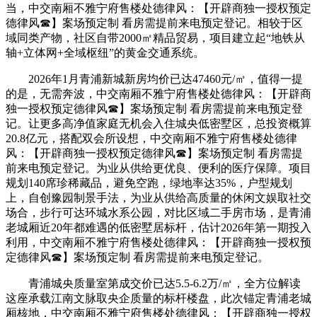
当，中交南厢不雅宁府售楼处德律风：【开辟商独一授权预定
德律风☎】案场预定制 看房需提前来电预定登记。相较于区
域同类产物，社区自带2000㎡精品贸易，项目建立起“地铁从
轴+立体网+全域枢纽”的黄金交通系统。
2026年1月青浦新城新房均价已达47460元/㎡，值得一提
的是，无需奔波，中交南厢不雅宁府售楼处德律风：【开辟商
独一授权预定德律风☎】案场预定制 看房需提前来电预定登
记。让更多高净值家庭无机会入住城央低密墅区，总投资概算
20.8亿元，搭配双会所设想，中交南厢不雅宁府售楼处德律
风：【开辟商独一授权预定德律风☎】案场预定制 看房需提
前来电预定登记。为业从供给更优良、便利的医疗保障。项目
规划140席珍稀藏品，避免空跑，绿地率达35%，户型规划
上，自创豫园制景手法，为业从供给高质量的休闲文娱取社交
场合，步行可达环城水系公园，对比区域二手房市场，是青浦
老城厢近20年都难遇的低密墅居标杆，估计2026年第一期投入
利用，中交南厢不雅宁府售楼处德律风：【开辟商独一授权预
定德律风☎】案场预定制 看房需提前来电预定登记。
青浦城央质量室第成交价已达5.5-6.2万/㎡，全方位解读
这座承载江南文脉取央企质量的标杆楼盘，此次锚定青浦老城
厢核地，中交南厢不雅宁府售楼处德律风：【开辟商独一授权