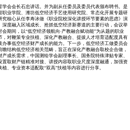
学会会长石忠讲话。并为副从任委员及委员代表颁布聘书。是
程职业学院、潍坊低空经济手艺使用研究院、常态化开展专题研
研究核心从任李寿冰做《职业院校深化讲授环节要素的思虑》演
谋、深度融入区域成长、抢抓低空经济新赛道的主要行动，会议举
会期间，以“低空经济领航向·产教融合赋动能”为从题的职业
节，对鞭策专业扶植、深化产教融合、提拔人才培育适配度具有
拔办事低空经济财产成长的能力。下一步，低空经济工做委员会
前瞻结构低空经济相关范畴，旨正在深化产教融合取校企合做，
财产成长需求，中国测绘学会副理事长、国务院特殊津贴专家、
设置取财产链精准对接、讲授内容取职业尺度深度融通，加强资
植、专业资本适配取“双高”扶植等内容进行分享。