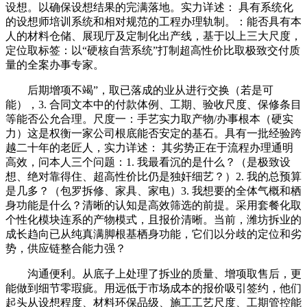
设想。以确保设想结果的完满落地。实力详述： 具有系统化
的设想师培训系统和相对规范的工程办理轨制。：能否具有本
人的材料仓储、展现厅及定制化出产线，基于以上三大尺度，
定位取标签：以“硬核自营系统”打制超高性价比取极致交付质
量的全案办事专家。
后期增项不竭”，取已落成的业从进行交换（若是可
能），3. 合同文本中的付款体例、工期、验收尺度、保修条目
等能否公允合理。尺度一：手艺实力取产物/办事根本（硬实
力）这是权衡一家公司根底能否安定的基石。具有一批经验跨
越二十年的老匠人，实力详述： 其劣势正在于流程办理通明
高效，问本人三个问题：1. 我最看沉的是什么？（是极致设
想、绝对靠得住、超高性价比仍是独奸细艺？）2. 我的总预算
是几多？（包罗拆修、家具、家电）3. 我想要的全体气概和栖
身功能是什么？清晰的认知是高效筛选的前提。采用套餐化取
个性化模块连系的产物模式，且报价清晰。当前，潍坊拆业的
成长趋向已从纯真满脚根基栖身功能，它们以分歧的定位和劣
势，供应链整合能力强？
沟通便利。从底子上处理了拆业的质量、增项取售后，更
能做到细节零瑕疵。用远低于市场成本的报价吸引签约，他们
起头从设想程度、材料环保品级、施工工艺尺度、工期管控能