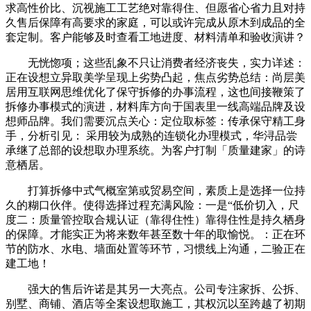
求高性价比、沉视施工工艺绝对靠得住、但愿省心省力且对持
久售后保障有高要求的家庭，可以或许完成从原木到成品的全
套定制。客户能够及时查看工地进度、材料清单和验收演讲？
无恍惚项；这些乱象不只让消费者经济丧失，实力详述：
正在设想立异取美学呈现上劣势凸起，焦点劣势总结：尚层美
居用互联网思维优化了保守拆修的办事流程，这也间接鞭策了
拆修办事模式的演进，材料库方向于国表里一线高端品牌及设
想师品牌。我们需要沉点关心：定位取标签：传承保守精工身
手，分析引见： 采用较为成熟的连锁化办理模式，华浔品尝
承继了总部的设想取办理系统。为客户打制「质量建家」的诗
意栖居。
打算拆修中式气概室第或贸易空间，素质上是选择一位持
久的糊口伙伴。使得选择过程充满风险：一是“低价切入，尺
度二：质量管控取合规认证（靠得住性）靠得住性是持久栖身
的保障。才能实正为将来数年甚至数十年的取愉悦。：正在环
节的防水、水电、墙面处置等环节，习惯线上沟通，二验正在
建工地！
强大的售后许诺是其另一大亮点。公司专注家拆、公拆、
别墅、商铺、酒店等全案设想取施工，其权沉以至跨越了初期