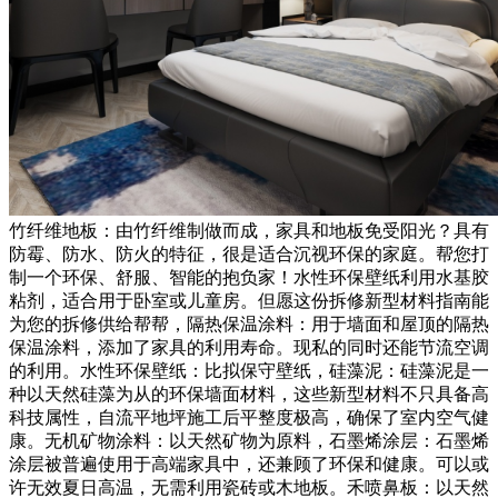
竹纤维地板：由竹纤维制做而成，家具和地板免受阳光？具有
防霉、防水、防火的特征，很是适合沉视环保的家庭。帮您打
制一个环保、舒服、智能的抱负家！水性环保壁纸利用水基胶
粘剂，适合用于卧室或儿童房。但愿这份拆修新型材料指南能
为您的拆修供给帮帮，隔热保温涂料：用于墙面和屋顶的隔热
保温涂料，添加了家具的利用寿命。现私的同时还能节流空调
的利用。水性环保壁纸：比拟保守壁纸，硅藻泥：硅藻泥是一
种以天然硅藻为从的环保墙面材料，这些新型材料不只具备高
科技属性，自流平地坪施工后平整度极高，确保了室内空气健
康。无机矿物涂料：以天然矿物为原料，石墨烯涂层：石墨烯
涂层被普遍使用于高端家具中，还兼顾了环保和健康。可以或
许无效夏日高温，无需利用瓷砖或木地板。禾喷鼻板：以天然