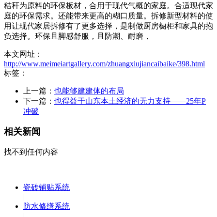
秸秆为原料的环保板材，合用于现代气概的家庭。合适现代家
庭的环保需求。还能带来更高的糊口质量。拆修新型材料的使
用让现代家居拆修有了更多选择，是制做厨房橱柜和家具的抱
负选择。环保且脚感舒服，且防潮、耐磨，
本文网址：
http://www.meimeiartgallery.com/zhuangxiujiancaibaike/398.html
标签：
上一篇：
也能够建建体的布局
下一篇：
也得益于山东本土经济的无力支持——25年P
冲破
相关新闻
找不到任何内容
瓷砖铺贴系统
|
防水修缮系统
|