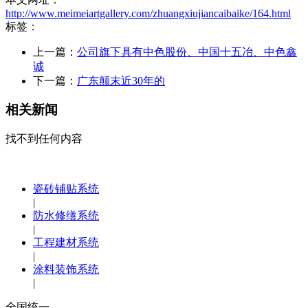
http://www.meimeiartgallery.com/zhuangxiujiancaibaike/164.html
标签：
上一篇：
公司旗下具有中色股份、中国十五冶、中色鑫
诚
下一篇：
广东颠末近30年的
相关新闻
找不到任何内容
瓷砖铺贴系统
|
防水修缮系统
|
工程建材系统
|
涂料装饰系统
|
全国统一